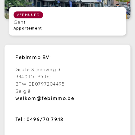
VERHUURD
Gent
Appartement
Febimmo BV
Grote Steenweg 3
9840 De Pinte
BTW BE0797204495
België
welkom@febimmo.be
Tel.:
0496/70.79.18