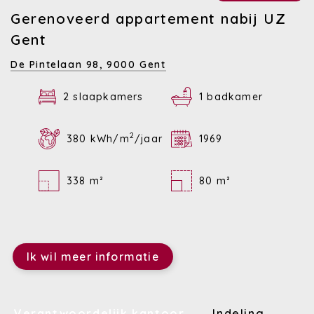
Gerenoveerd appartement nabij UZ
Gent
De Pintelaan 98,
9000 Gent
2 slaapkamers
1 badkamer
2
380 kWh/m
/jaar
1969
338 m²
80 m²
Ik wil meer informatie
Verantwoordelijk kantoor
Indeling