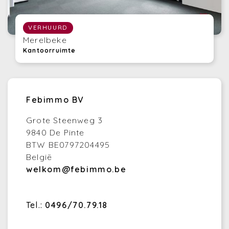
VERHUURD
Merelbeke
Kantoorruimte
Febimmo BV
Grote Steenweg 3
9840 De Pinte
BTW BE0797204495
België
welkom@febimmo.be
Tel.:
0496/70.79.18