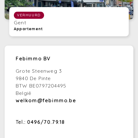
VERHUURD
Gent
Appartement
Febimmo BV
Grote Steenweg 3
9840 De Pinte
BTW BE0797204495
België
welkom@febimmo.be
Tel.:
0496/70.79.18