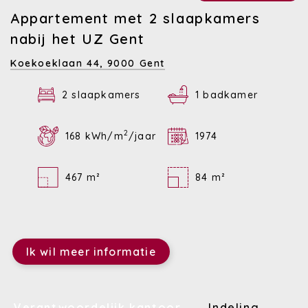
Appartement met 2 slaapkamers
nabij het UZ Gent
Koekoeklaan 44,
9000 Gent
2 slaapkamers
1 badkamer
2
168 kWh/m
/jaar
1974
467 m²
84 m²
Ik wil meer informatie
Verantwoordelijk kantoor
Indeling